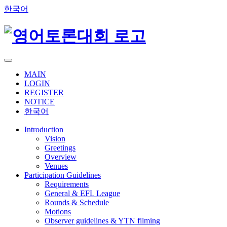
한국어
MAIN
LOGIN
REGISTER
NOTICE
한국어
Introduction
Vision
Greetings
Overview
Venues
Participation Guidelines
Requirements
General & EFL League
Rounds & Schedule
Motions
Observer guidelines & YTN filming