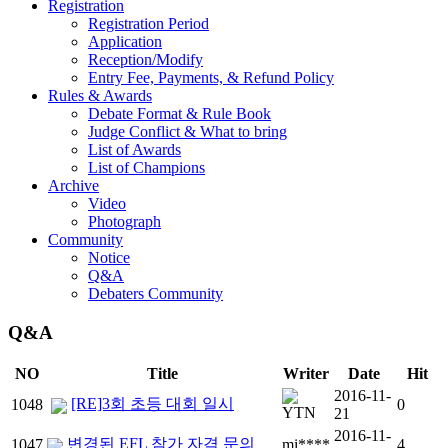
Registration
Registration Period
Application
Reception/Modify
Entry Fee, Payments, & Refund Policy
Rules & Awards
Debate Format & Rule Book
Judge Conflict & What to bring
List of Awards
List of Champions
Archive
Video
Photograph
Community
Notice
Q&A
Debaters Community
Q&A
NO
Title
Writer
Date
Hit
2016-11-
[RE]3회 초등 대회 일시
1048
0
21
2016-11-
변경된 EFL 참가 자격 문의
1047
mi****
4