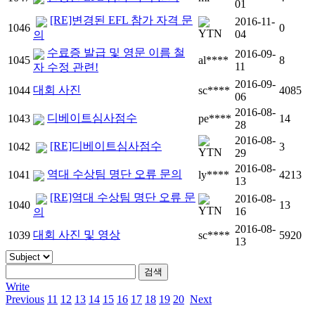
01
[RE]변경된 EFL 참가 자격 문
2016-11-
1046
0
04
의
수료증 발급 및 영문 이름 철
2016-09-
1045
al****
8
11
자 수정 관련!
2016-09-
대회 사진
1044
sc****
4085
06
2016-08-
디베이트심사점수
1043
pe****
14
28
2016-08-
[RE]디베이트심사점수
1042
3
29
2016-08-
역대 수상팀 명단 오류 문의
1041
ly****
4213
13
[RE]역대 수상팀 명단 오류 문
2016-08-
1040
13
16
의
2016-08-
대회 사진 및 영상
1039
sc****
5920
13
Write
Previous
11
12
13
14
15
16
17
18
19
20
Next