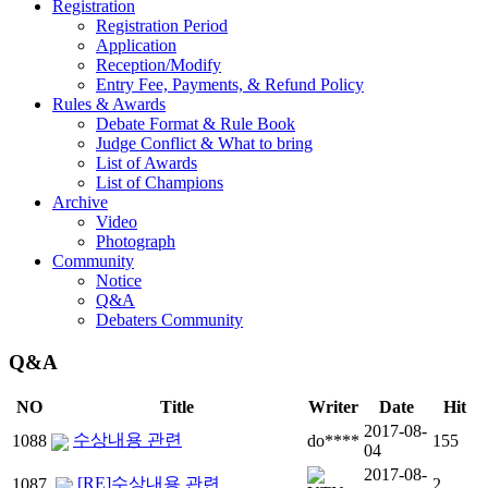
Registration
Registration Period
Application
Reception/Modify
Entry Fee, Payments, & Refund Policy
Rules & Awards
Debate Format & Rule Book
Judge Conflict & What to bring
List of Awards
List of Champions
Archive
Video
Photograph
Community
Notice
Q&A
Debaters Community
Q&A
NO
Title
Writer
Date
Hit
2017-08-
수상내용 관련
1088
do****
155
04
2017-08-
[RE]수상내용 관련
1087
2