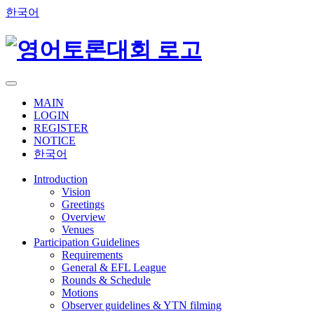
한국어
MAIN
LOGIN
REGISTER
NOTICE
한국어
Introduction
Vision
Greetings
Overview
Venues
Participation Guidelines
Requirements
General & EFL League
Rounds & Schedule
Motions
Observer guidelines & YTN filming