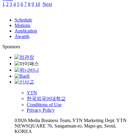
1
2
3
4
5
6
7
8
9
10
Next
Schedule
Motions
Application
Awards
Sponsors
YTN
한국외국어대학교
Conditions of Use
Privacy Policy
03926 Media Business Team, YTN Marketing Dept. YTN
NEWSQUARE 76, Sangamsan-ro, Mapo-gu, Seoul,
KOREA